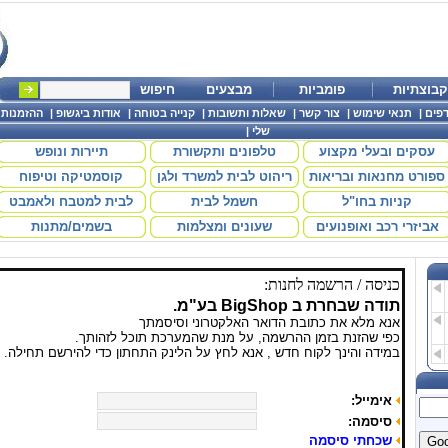
קבוצתיות
פומביות
מבצעים
חיפוש
פים
|
תנאי שימוש
|
צור קשר
|
שאלות ותשובות
|
קנייה בטוחה
|
אודות ביגשופ
|
ההזמנות
שלי
|
עסקים ובעלי מקצוע
טלפונים ותקשורת
תיירות ונופש
ספורט מחנאות ובריאות
ריהוט לבית למשרד ולגן
קוסמטיקה וטיפוח
קניות בחו"ל
חשמל לבית
לבית למטבח ולאמבט
אביזרי רכב ואופנועים
שעונים ומצלמות
בשמים/מתנות
כניסה / הרשמה לחנות:
תודה שבחרת ב BigShop
בע"מ.
אנא מלא את כתובת הדואר האלקטרוני וסיסמתך
כפי שהזנת בזמן ההרשמה, על מנת שהמערכת תוכל לזהותך.
במידה והינך לקוח חדש , אנא לחץ על הלינק התחתון כדי להירשם תחילה.
אימייל:
סיסמה:
שכחתי סיסמה