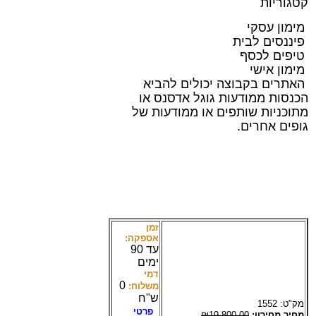
קטגוריות
מימון עסקי
פיננסים לבית
טיפים לכסף
מימון אישי
האתרים בקבוצה יכולים להביא
הכנסות ממודעות גוגל אדסנס או
מתוכניות שותפים או ממודעות של
גופים אחרים.
זמן
אספקה:
עד 90
ימים
דמי
0
משלוח:
ש"ח
מק"ט:
1552
פרטי
מחיר מחירון:
₪19,800.00