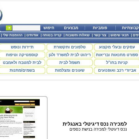
קבוצתיות
פומביות
מבצעים
חיפוש
פים
|
תנאי שימוש
|
צור קשר
|
שאלות ותשובות
|
קנייה בטוחה
|
אודותינו
|
ההזמנות שלי
|
עסקים ובעלי מקצוע
טלפונים ותקשורת
תיירות ונופש
ספורט מחנאות ובריאות
ריהוט לבית למשרד ולגן
קוסמטיקה וטיפוח
קניות בחו"ל
חשמל לבית
לבית למטבח ולאמבט
אביזרי רכב ואופנועים
שעונים ומצלמות
בשמים/מתנות
למכירה נכס דיגיטלי באנגלית
נכס דיגיטלי למכירה בנישת כספים