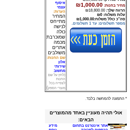
איסוף
₪1,000.00
מחיר בחנות:
עצמי
הרווח שלך:
₪18,800.00
הערות:
עלות משלוח: ₪0
המחיר
סה"כ כולל משלוח:₪1,000.00
מתייחס
מספר תשלומים: עד 1 תשלומים.
לנישה
כולה
שמוכרבת
מכמה
אתרים
משולבים
שם החנות:
אלון
שירותי
מחשוב
(לחץ על שם
החנות
לצפייה בכל
)
מוצרי הספק
* התמונה להמחשה בלבד.
אולי תהיה מעוניין באחד מהמוצרים
הבאים:
אתר אינטרנט בתחום
מידע
הכספים למכירה
.
נוסף