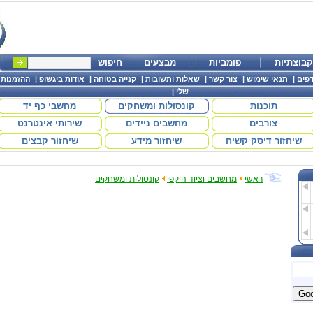
קבוצתיות
פומביות
מבצעים
חיפוש
פים
|
תנאי שימוש
|
צור קשר
|
שאלות ותשובות
|
קנייה בטוחה
|
אודות ביגשופ
|
ההזמנות
שלי
|
תוכנות
קונסולות ומשחקים
מחשבי כף יד
צורבים
מחשבים ניידים
שירותי אינטרנט
שיחזור דיסק קשיח
שיחזור מידע
שיחזור קבצים
ראשי
מחשבים וציוד היקפי
קונסולות ומשחקים